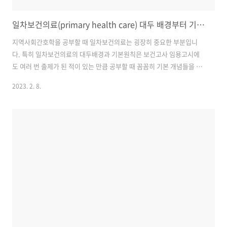
일차보건의료(primary health care) 대두 배경부터 기본 원칙까지
지역사회간호학을 공부할 때 일차보건의료는 굉장히 중요한 부분입니
다. 특히 일차보건의료의 대두배경과 기본원칙은 보건고사 임용고시에
도 여러 번 출제가 된 적이 있는 만큼 공부할 때 꼼꼼히 기본 개념들을 잘
익혀야 합니다. 개념 일차보건의료란 필수적인 건강관리를 위한 국가보
2023. 2. 8.
건의료체계입니다. 인간의 건강은 기본권입니다. 이러한 기본권은 국가
가 개입해서 지켜줘야 합니다. 그래서 국가가 국민의 기본적인 건강관리
를 위해서 제공하는 보건의료체계입니다. 개인, 가족, 지역사회가 가장
먼저 접하게 되는 보건의료체계가 일차보건의료입니다. 국가는 국민의
건강을 위해서 필수적인 건강사업을 체계적으로 실시합니다. 지역사회
구성원이 수용할 수 있는 방법으로 주민들의 적극적인 참여를 통해서 건
강사업을 시행합니다. 주민들의 지불능력에..