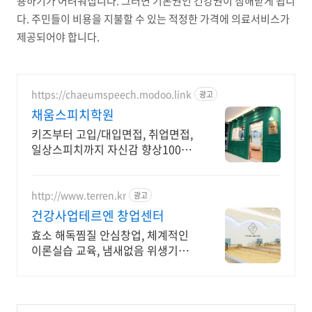
용하기가 어려워집니다. 그러면 기본권인 건강권이 침해받게 됩니
다. 주민들이 비용을 지불할 수 있는 적정한 가격에 의료서비스가
제공되어야 합니다.
https://chaeumspeech.modoo.link
광고
채움스피치학원
키즈부터 고입/대입면접, 취업면접,
일상스피치까지 자신감 향상100%
프로그램
http://www.terren.kr
광고
건강사업테르엔 창업센터
효소 해독찜질 안심창업, 체계적인
이론실습 교육, 냄새없음 위생기본,
재료직접재배