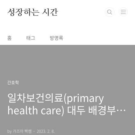
본문 바로가기
성장하는 시간
홈
태그
방명록
간호학
일차보건의료(primary
health care) 대두 배경부터
기본 원칙까지
by 가즈아 빡쌤
2023. 2. 8.