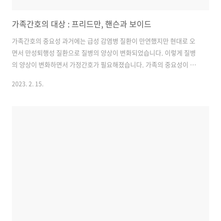
가족간호의 대상 : 프리드만, 핸슨과 보이드
가족간호의 중요성 과거에는 급성 감염병 질환이 만연했지만 현대로 오
면서 만성퇴행성 질환으로 질병의 양상이 변화되었습니다. 이렇게 질병
의 양상이 변화하면서 가정간호가 필요해졌습니다. 가족의 중요성이 증
가하면서 가족의 간호 부담을 가중시키게 되며 가족구성원의 역할구조
2023. 2. 15.
가 변하여 가족의 삶의 질이 저하되는 문제들이 발생하게 되었습니다. 특
히 우리나라의 경우 건강문제에 대한 결정권을 개인보다는 가족이 관여
해서 결정하고 있습니다. 가족 단위로 건강행위를 변화시키도록 접근하
는 것이 개인의 건강행위에 효율적인 영향을 미칠 수 있다는 인식이 많아
졌습니다. 이로 인해 가족간호의 중요성이 커졌습니다. 가족간호를 시행
할 때 대상자인 가족을 어떻게 나누어 보는지 알아보도록 하겠습니다. 프
리드만 가족이라는 대상자를 개인환경, 대..