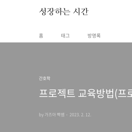
본문 바로가기
성장하는 시간
홈
태그
방명록
간호학
프로젝트 교육방법(프로
by 가즈아 빡쌤
2023. 2. 12.