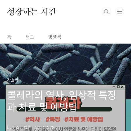
본문 바로가기
성장하는 시간
홈
태그
방명록
간호학
콜레라의 역사, 임상적 특징
과 치료 및 예방법
by 가즈아 빡쌤
2023. 2. 28.