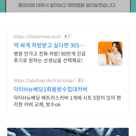
https://doctornow.co.kr
광고
약 싸게 처방받고 싶다면 365일
24시간 진료가능
병원 안가고 전화 처방! 90만개 진료
후기로 원하는 선생님을 선택해요!
https://labshop.dksh.kr/shop/
광고
닥터H뉴베딩1회용방수침대커버
닥터H뉴베딩 매트리스커버 1개에 시트 5장이 있어 편
리한 커버 교체, 방수ok